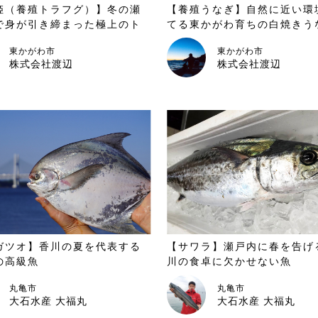
姫（養殖トラフグ）】冬の瀬
【養殖うなぎ】自然に近い環
で身が引き締まった極上のト
てる東かがわ育ちの白焼きう
東かがわ市
東かがわ市
株式会社渡辺
株式会社渡辺
ガツオ】香川の夏を代表する
【サワラ】瀬戸内に春を告げ
の高級魚
川の食卓に欠かせない魚
丸亀市
丸亀市
大石水産 大福丸
大石水産 大福丸