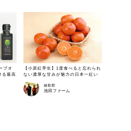
ーブオ
【小原紅早生】1度食べると忘れられ
ける最高
ない濃厚な甘みが魅力の日本一紅い
みかん
綾歌郡
池田ファーム