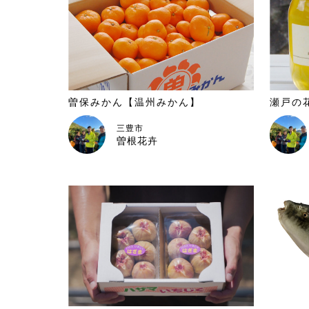
曽保みかん【温州みかん】
瀬戸の
三豊市
曽根花卉