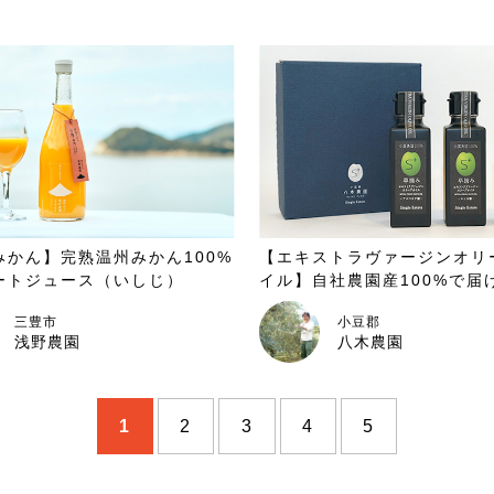
みかん】完熟温州みかん100%
【エキストラヴァージンオリ
ートジュース（いしじ）
イル】自社農園産100%で届
品質のオリーブオイル
三豊市
小豆郡
浅野農園
八木農園
1
2
3
4
5