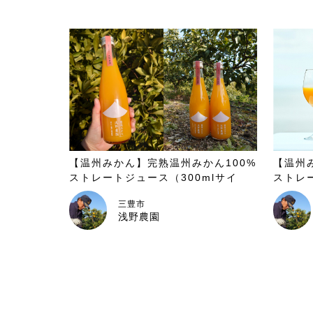
【温州みかん】完熟温州みかん100%
【温州
ストレートジュース（300mlサイ
ストレ
ズ）
三豊市
浅野農園