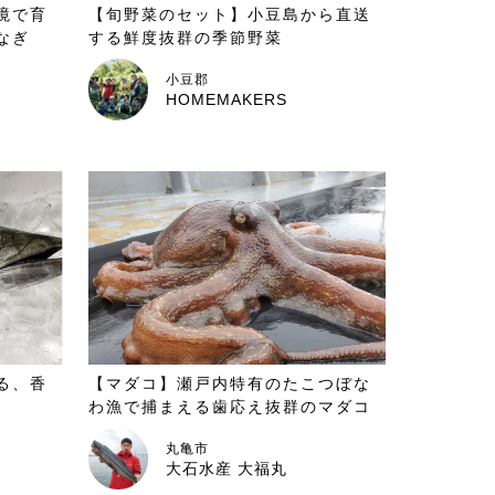
境で育
【旬野菜のセット】小豆島から直送
なぎ
する鮮度抜群の季節野菜
小豆郡
HOMEMAKERS
る、香
【マダコ】瀬戸内特有のたこつぼな
わ漁で捕まえる歯応え抜群のマダコ
丸亀市
大石水産 大福丸