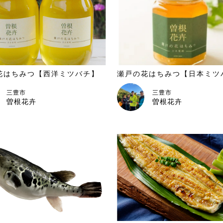
花はちみつ【西洋ミツバチ】
瀬戸の花はちみつ【日本ミツ
三豊市
三豊市
曽根花卉
曽根花卉