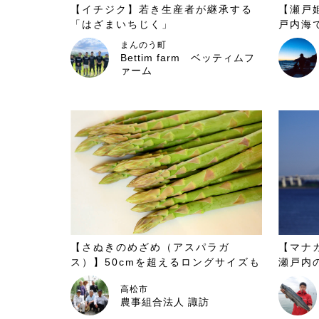
【イチジク】若き生産者が継承する
【瀬戸
「はざまいちじく」
戸内海
ラフグ
まんのう町
Bettim farm ベッティムフ
ァーム
【さぬきのめざめ（アスパラガ
【マナ
ス）】50cmを超えるロングサイズも
瀬戸内
人気！香川オリジナル品種のアスパ
高松市
ラガス
農事組合法人 諏訪