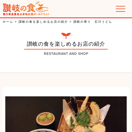
讃岐の郷土料理
ホーム
>
讃岐の食を楽しめるお店の紹介
>
讃岐の香り 石川うどん
香川県産農畜水産物の紹介
讃岐の食を楽しめるお店の紹介
特集
RESTAURANT AND SHOP
PR動画