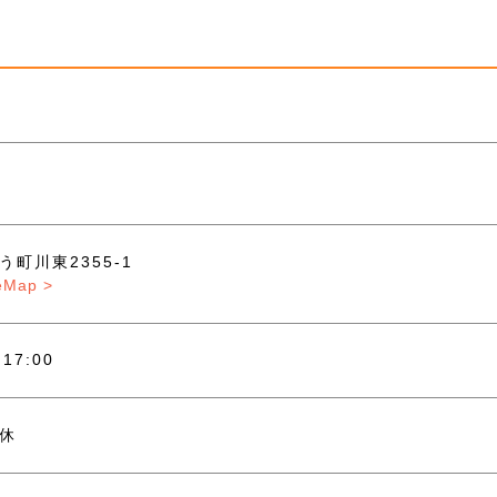
う町川東2355-1
eMap >
～17:00
休