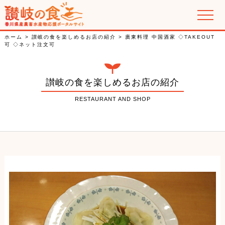
讃岐の郷土料理
ホーム
>
讃岐の食を楽しめるお店の紹介
>
廣東料理 中国酒家 ◇TAKEOUT
可 ◇ネット注文可
香川県産農畜水産物の紹介
讃岐の食を楽しめるお店の紹介
特集
RESTAURANT AND SHOP
PR動画