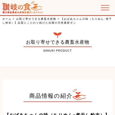
讃岐の郷土料理
ホーム
>
お取り寄せできる農畜水産物
>
【おばあちゃんの味（ちりめん･煮干
し粉末）】品質にこだわり続けた自慢の天然素材ダシ
香川県産農畜水産物の紹介
お取り寄せできる農畜水産物
特集
SANUKI PRODUCT
PR動画
商品情報の紹介